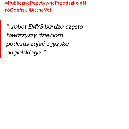
#PublicznePozytywnePrzedszkoleN
r6Gdańsk
#AttheVet
”...robot EMYS bardzo często 
towarzyszy dzieciom 
podczas zajęć z języka 
angielskiego...”