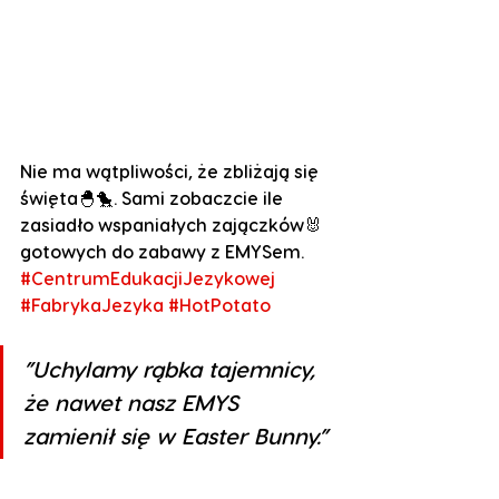
Nie ma wątpliwości, że zbliżają się 
święta🐣🐤. Sami zobaczcie ile 
zasiadło wspaniałych zajączków🐰 
gotowych do zabawy z EMYSem. 
#CentrumEdukacjiJezykowej
#FabrykaJezyka
#HotPotato
”Uchylamy rąbka tajemnicy, 
że nawet nasz EMYS 
zamienił się w Easter Bunny.”