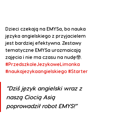
Dzieci czekają na EMYSa, bo nauka 
języka angielskiego z przyjacielem 
jest bardziej efektywna. Zestawy 
tematyczne EMYSa urozmaicają 
zajęcia i nie ma czasu na nudę🤓. 
#PrzedszkoleJezykoweLimonka
#naukajezykaangielskiego
#Starter
”Dziś język angielski wraz z 
naszą Ciocią Asią 
poprowadził robot EMYS!”