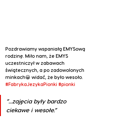
Pozdrawiamy wspaniałą EMYSową 
rodzinę. Miło nam, że EMYS 
uczestniczył w zabawach 
świątecznych, a po zadowolonych 
minkach😀 widać, że było wesoło.
#FabrykaJezykaPionki
#pionki
”...zajęcia były bardzo 
ciekawe i wesołe.”