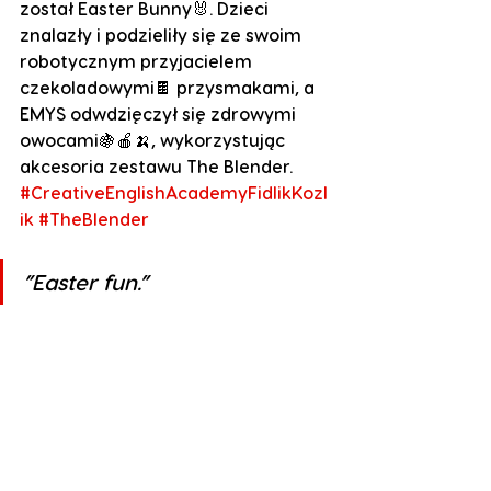
został Easter Bunny🐰. Dzieci 
znalazły i podzieliły się ze swoim 
robotycznym przyjacielem 
czekoladowymi🍫 przysmakami, a 
EMYS odwdzięczył się zdrowymi 
owocami🍇🍎🍌, wykorzystując 
akcesoria zestawu The Blender.
#CreativeEnglishAcademyFidlikKozl
ik
#TheBlender
”Easter fun.”