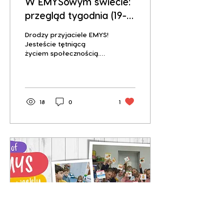
W EMYSowym świecie:
przegląd tygodnia (19-
22)
Drodzy przyjaciele EMYS!
Jesteście tętniącą
życiem społecznością.
Wasze wspólne zabawy
z EMYSem, są naprawdę
inspirującym
doświadczeniem!...
18
0
1