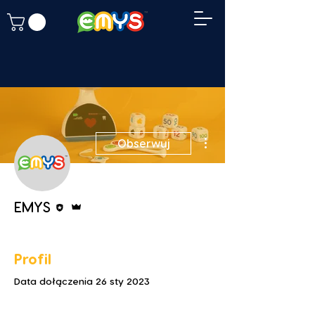
Więcej działań
Obserwuj
Edytor
Administrator
EMYS
Profil
Data dołączenia 26 sty 2023