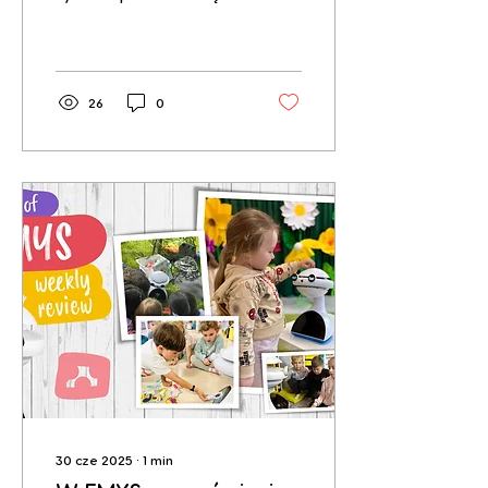
Wasze wspólne zabawy
z EMYSem, są naprawdę
inspirującym
doświadczeniem!...
26
0
30 cze 2025
∙
1
min