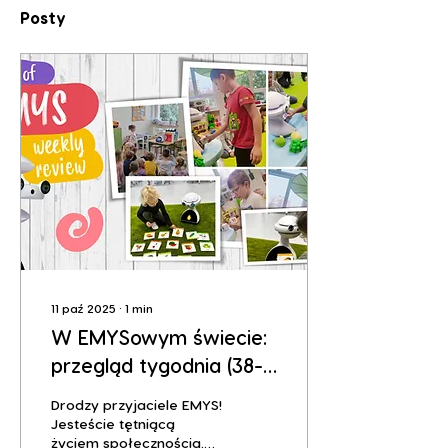
Posty
11 paź 2025
∙
1
min
W EMYSowym świecie:
przegląd tygodnia (38-
41)
Drodzy przyjaciele EMYS!
Jesteście tętniącą
życiem społecznością.