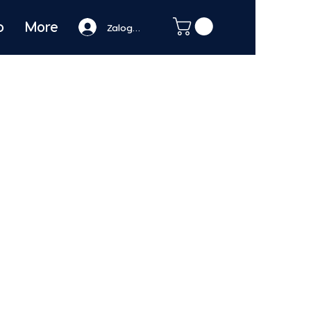
o
More
Zaloguj się