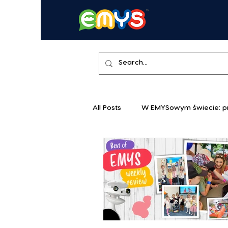
All Posts
W EMYSowym świecie: pr