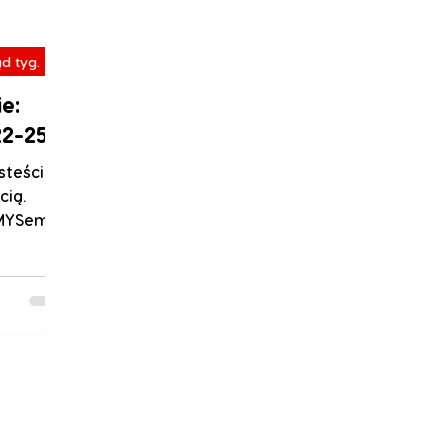
d tyg.
e:
2-25)
steście
cią.
MYSem,
Aplikacj
je