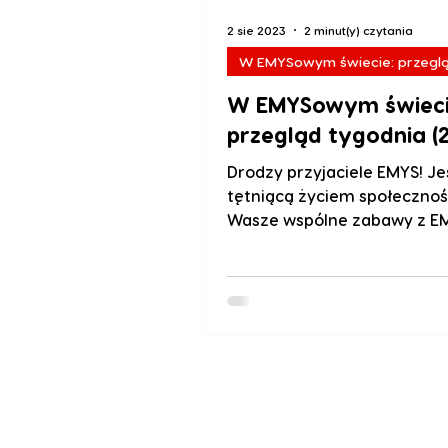
2 sie 2023
2 minut(y) czytania
W EMYSowym świecie: przeglą
W EMYSowym świeci
przegląd tygodnia (2
Drodzy przyjaciele EMYS! Je
tętniącą życiem społecznoś
Wasze wspólne zabawy z E
są naprawdę inspirującym
doświadczeniem!...
O nas
Blog
Nasza misja
Referenc