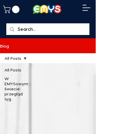
Blog
All Posts
All Posts
W
EMYSowym
świecie:
przegląd
tyg.