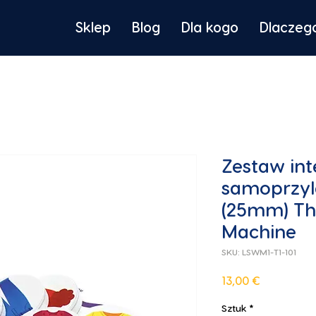
Sklep
Blog
Dla kogo
Dlaczeg
Zestaw in
samoprzyl
(25mm) Th
Machine
SKU: LSWM1-T1-101
Cena
13,00 €
Sztuk
*