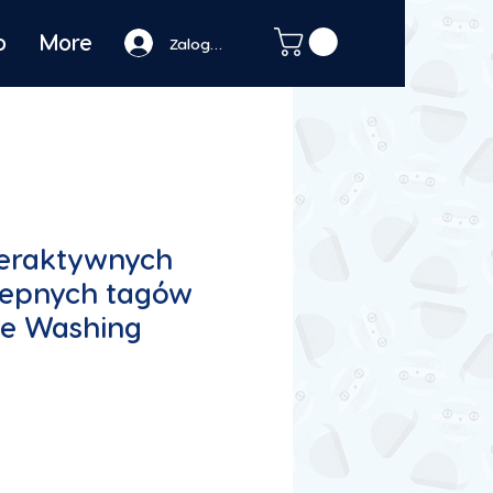
o
More
Zaloguj się
teraktywnych
epnych tagów
e Washing