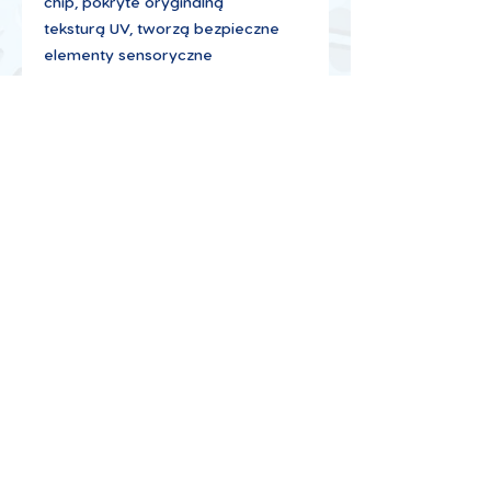
chip, pokryte oryginalną
teksturą UV, tworzą bezpieczne
elementy sensoryczne
dedykowane do komunikowania
się z EMYSem.
WARZYWA -
a tomato, a cucumber,
a carrot, peas, an onion
Wymiary kart:
długość 125 mm
grubość 1,2 mm
Wszelkie prawa zastrzeżone © 2026 EMYS Inc.