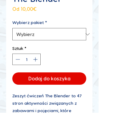
Cena
Od
10,00€
Rabatowa
Wybierz pakiet
*
Sztuk
*
Dodaj do koszyka
Zeszyt ćwiczeń
The Blender
to 47
stron aktywności związanych z
zabawami i pojęciami, które
dziecko ćwiczy z EMYS, a także 2
strony z 30 pięknymi,
tematycznymi naklejkami.