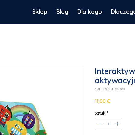
Sklep
Blog
Dla kogo
Dlaczeg
Interaktyw
aktywacyj
SKU: LSTB1-C1-013
Cena
11,00 €
Sztuk
*