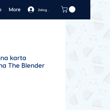
o
More
Zaloguj się
na karta
na The Blender